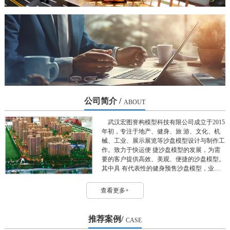
公司简介 /
ABOUT
武汉宏图誉构模型科技有限公司成立于2015
年初，专注于地产、健身、旅 游、文化、机
械、工业、展示展览等沙盘模型设计与制作工
作。致力于快运便 捷沙盘模型的发展，为需
要的客户提供高效、美观、便捷的沙盘模型。
其中具 有代表性的健身预售沙盘模型，业务
布边上海、武汉、深圳、成都、西安、南 京
等地。 宏图誉构位于武汉市江夏区汤逊湖
查看更多+
旁，厂房面积1000平方米，拥有行业内前 沿
的uv打印机、3d打印机及数字激光雕刻机等各
类模型加工设备，专
推荐案例/
CASE